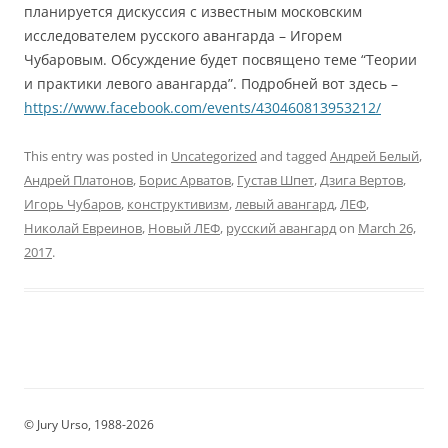
планируется дискуссия с известным московским
исследователем русского авангарда – Игорем
Чубаровым. Обсуждение будет посвящено теме “Теории
и практики левого авангарда”. Подробней вот здесь –
https://www.facebook.com/events/430460813953212/
This entry was posted in
Uncategorized
and tagged
Андрей Белый
,
Андрей Платонов
,
Борис Арватов
,
Густав Шпет
,
Дзига Вертов
,
Игорь Чубаров
,
конструктивизм
,
левый авангард
,
ЛЕФ
,
Николай Евреинов
,
Новый ЛЕФ
,
русский авангард
on
March 26,
2017
.
© Jury Urso, 1988-2026