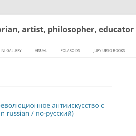
orian, artist, philosopher, educator
Skip
to
INI-GALLERY
VISUAL
POLAROIDS
JURY URSO BOOKS
content
революционное антиискусство с
 russian / по-русский)