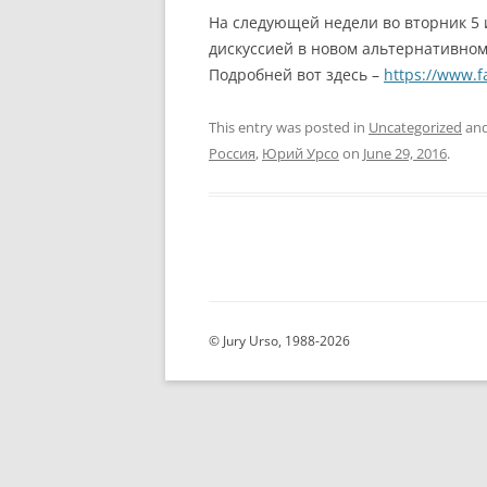
На следующей недели во вторник 5 
дискуссией в новом альтернативном 
Подробней вот здесь –
https://www.
This entry was posted in
Uncategorized
and
Россия
,
Юрий Урсо
on
June 29, 2016
.
© Jury Urso, 1988-2026