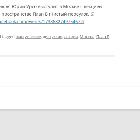
июля Юрий Урсо выступит в Москве с лекцией-
пространстве План Б (Чистый переулок, 6).
facebook.com/events/1738682749754672/
 tagged
выступление
,
дискуссия
,
лекция
,
Москва
,
План Б
,