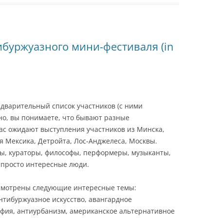
ибуржуазного мини-фестиваля (in
дварительный список участников (с ними
 но, вы понимаете, что бывают разные
ас ожидают выступления участников из Минска,
я Мексика, Детройта, Лос-Анджелеса, Москвы.
ды, кураторы, философы, перформеры, музыканты,
 просто интересные люди.
ссмотрены следующие интересные темы:
нтибуржуазное искусство, авангардное
рафия, антиурбанизм, американское альтернативное