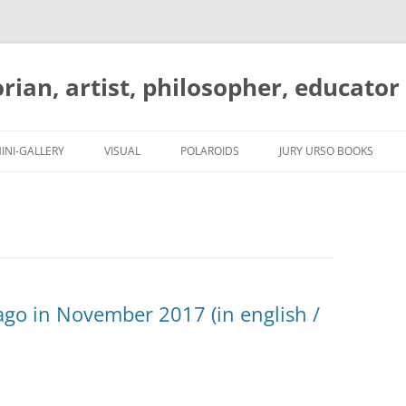
orian, artist, philosopher, educator
Skip
to
INI-GALLERY
VISUAL
POLAROIDS
JURY URSO BOOKS
content
cago in November 2017 (in english /