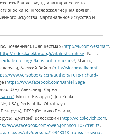
осковский андеграунд, авангардное кино,
ативное кино, югославская “чёрная волна”,
менного искусства, маргинальное искусство и
мос, Вселенная),
Юля Вестмар (
http://vk.com/vestmart
,
http://index.kalektar.org/i/vitali-shchutski/
, Paris,
ndex.kalektar.org/i/konstantin-muzhev/
, Минск,
еларусь),
Алексей Война (
http://vk.com/alkampf
,
tps://www.versobooks.com/authors/1618-richard-
ge (
https://www.facebook.com/Daniel-Sage-
xico
, USA),
Александр Сарна
-sarna/
, Минск, Беларусь),
Jon Konkol
 NY, USA),
Peristaltika Obratnaya
 Беларусь),
DESP (
Величко Полина,
арусь),
Дмитрий Велеcкевич
(
http://veleskevich.com
,
ps://www.facebook.com/owen.johnson.102?fref=ts
,
mag.relax.by/city/persona/10348313-transgressivnaja-