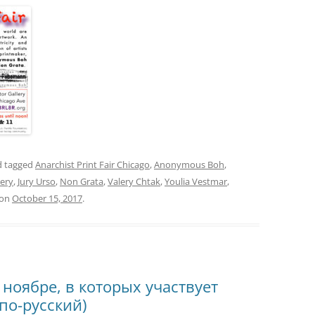
 tagged
Anarchist Print Fair Chicago
,
Anonymous Boh
,
lery
,
Jury Urso
,
Non Grata
,
Valery Chtak
,
Youlia Vestmar
,
on
October 15, 2017
.
 ноябре, в которых участвует
 по-русский)