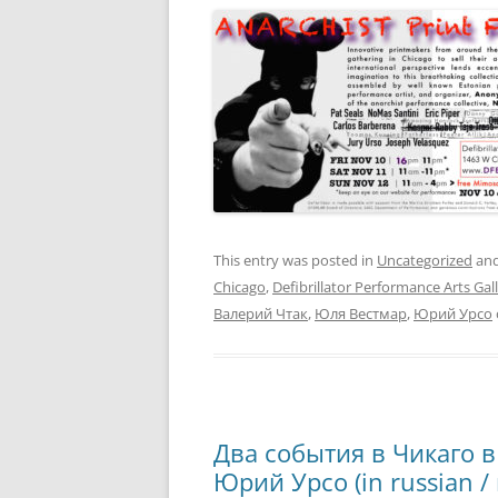
This entry was posted in
Uncategorized
and
Chicago
,
Defibrillator Performance Arts Gal
Валерий Чтак
,
Юля Вестмар
,
Юрий Урсо
Два события в Чикаго в
Юрий Урсо (in russian /