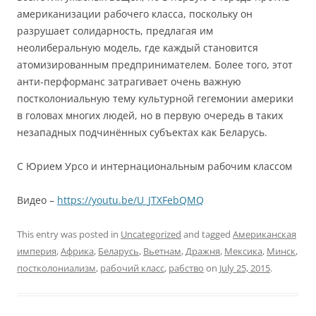
американизации рабочего класса, поскольку он
разрушает солидарность, предлагая им
неолиберальную модель, где каждый становится
атомизированным предпринимателем. Более того, этот
анти-перформанс затрагивает очень важную
постколониальную тему культурной гегемонии америки
в головах многих людей, но в первую очередь в таких
незападных подчинённых субъектах как Беларусь.
С Юрием Урсо и интернациональным рабочим классом
Видео –
https://youtu.be/U_JTXFebQMQ
This entry was posted in
Uncategorized
and tagged
Американская
империя
,
Африка
,
Беларусь
,
Вьетнам
,
Дражня
,
Мексика
,
Минск
,
постколониализм
,
рабочий класс
,
рабство
on
July 25, 2015
.