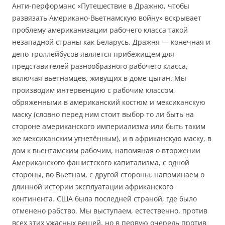
Анти-перформанс «Путешествие в Дражню, чтобы
развязать Американо-Вьетнамскую войну» вскрывает
проблему американизации рабочего класса такой
незападной страны как Беларусь. Дражня — конечная и
депо троллейбусов является прибежищем для
представителей разнообразного рабочего класса,
включая вьетнамцев, живущих в доме цыган. Мы
производим интервенцию с рабочим классом,
обряженными в американский костюм и мексиканскую
маску (словно перед ним стоит выбор то ли быть на
стороне американского империализма или быть таким
же мексиканским угнетённым), и в африканскую маску, в
дом к вьентамским рабочим, напомяная о вторжении
Американского фашистского капитализма, с одной
стороны, во Вьетнам, с другой стороны, напоминаем о
длинной истории эксплуатации африканского
континента. США была последней страной, где было
отменено рабство. Мы выступаем, естественно, против
всех этих ужасных вещей, но в первую очередь против