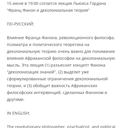
15 июня в 19:00 сотоится лекция Льюиса Гордона
“Франц Фанон и деколониальная теория”
ПО-РУССКИЙ:
Влияние Франца Фанона, революционного философа,
психиатра и политического теоретика на
деколониальную теорию очень важно для понимания
влияния Африканской философии на деколониальную
мысль. Эта лекция (1) разъяснит концепт Фанона
“деколонизация знаний”, (2) выделит уже
сформулированные ограничения деколониальной
теории, и (3) обобщит важность Африканских
философских интервенций, сделанных Фаноном и
другими.
IN ENGLISH:
The revolutionary philosopher, psychiatrist, and political