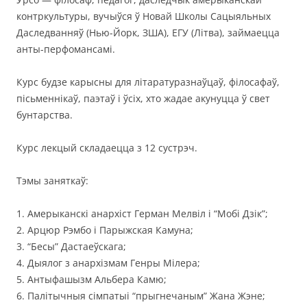
контркультуры, вучыўся ў Новай Школы Сацыяльных
Даследванняў (Нью-Йорк, ЗША), ЕГУ (Літва), займаецца
анты-перфомансамі.
Курс будзе карысны для літаратуразнаўцаў, філосафаў,
пісьменнікаў, паэтаў і ўсіх, хто жадае акунуцца ў свет
бунтарства.
Курс лекцый складаецца з 12 сустрэч.
Тэмы заняткаў:
1. Амерыканскі анархіст Герман Мелвіл і “Мобі Дзік”;
2. Арцюр Рэмбо і Парыжская Камуна;
3. “Бесы” Дастаеўскага;
4. Дыялог з анархізмам Генры Мілера;
5. Антыфашызм Альбера Камю;
6. Палітычныя сімпатыі “прыгнечаным” Жана Жэне;