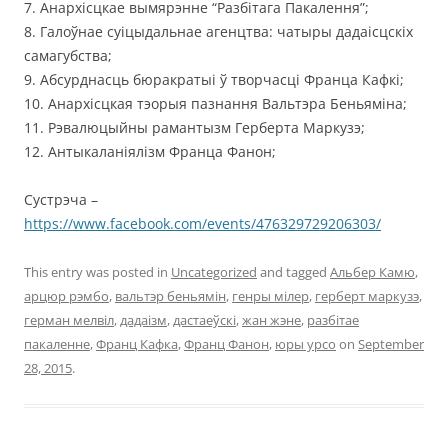
7. Анархісцкае вымярэнне “Разбітага Пакалення”;
8. Галоўнае суіцыдальнае агенцтва: чатыры дадаісцскіх
самагубства;
9. Абсурднасць бюракратыі ў творчасці Франца Кафкі;
10. Анархісцкая тэорыя пазнання Вальтэра Беньяміна;
11. Рэвалюцыйны рамантызм Герберта Маркузэ;
12. Антыкаланіялізм Франца Фанон;
Сустрэча –
https://www.facebook.com/events/476329729206303/
This entry was posted in
Uncategorized
and tagged
Альбер Камю
,
арцюр рэмбо
,
вальтэр беньямін
,
генры мілер
,
герберт маркузэ
,
герман мелвіл
,
дадаізм
,
дастаеўскі
,
жан жэне
,
разбітае
пакаленне
,
Франц Кафка
,
Франц Фанон
,
юры урсо
on
September
28, 2015
.