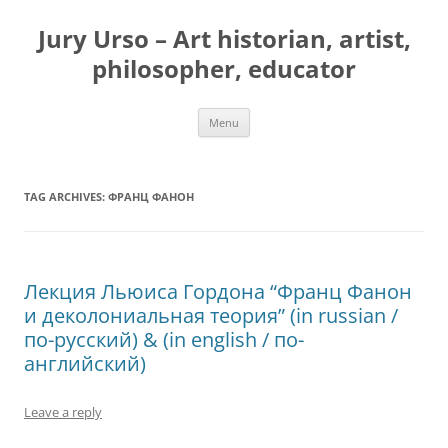
Jury Urso – Art historian, artist,
philosopher, educator
Skip
Menu
to
content
TAG ARCHIVES:
ФРАНЦ ФАНОН
Лекция Льюиса Гордона “Франц Фанон
и деколониальная теория” (in russian /
по-русский) & (in english / по-
английский)
Leave a reply