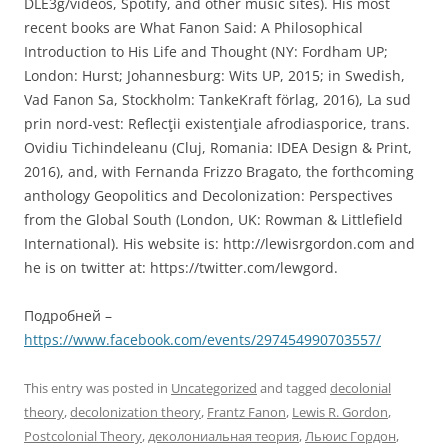
DLE3g/videos, Spotify, and other music sites). His most
recent books are What Fanon Said: A Philosophical
Introduction to His Life and Thought (NY: Fordham UP;
London: Hurst; Johannesburg: Wits UP, 2015; in Swedish,
Vad Fanon Sa, Stockholm: TankeKraft förlag, 2016), La sud
prin nord-vest: Reflecţii existenţiale afrodiasporice, trans.
Ovidiu Tichindeleanu (Cluj, Romania: IDEA Design & Print,
2016), and, with Fernanda Frizzo Bragato, the forthcoming
anthology Geopolitics and Decolonization: Perspectives
from the Global South (London, UK: Rowman & Littlefield
International). His website is: http://lewisrgordon.com and
he is on twitter at: https://twitter.com/lewgord.
Подробней –
https://www.facebook.com/events/297454990703557/
This entry was posted in
Uncategorized
and tagged
decolonial
theory
,
decolonization theory
,
Frantz Fanon
,
Lewis R. Gordon
,
Postcolonial Theory
,
деколониальная теория
,
Льюис Гордон
,