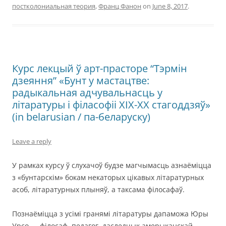
постколониальная теория
,
Франц Фанон
on
June 8, 2017
.
Курс лекцый ў арт-прасторе “Тэрмін
дзеяння” «Бунт у мастацтве:
радыкальная адчувальнасць у
літаратуры і філасофіі XIX-XX стагоддзяў»
(in belarusian / па-беларуску)
Leave a reply
У рамках курсу ў слухачоў будзе магчымасць азнаёміцца
з «бунтарскім» бокам некаторых цікавых літаратурных
асоб, літаратурных плыняў, а таксама філосафаў.
Познаёміцца з усімі гранямі літаратуры дапаможа Юры
Урсо — філосаф, педагог, даследчык амерыканскай