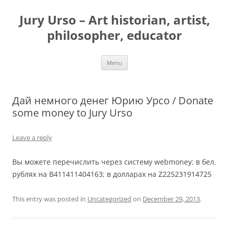
Jury Urso – Art historian, artist,
philosopher, educator
Skip
Menu
to
content
Дай немного денег Юрию Урсо / Donate
some money to Jury Urso
Leave a reply
Вы можете перечислить через систему webmoney: в бел.
рублях на B411411404163; в долларах на Z225231914725
This entry was posted in
Uncategorized
on
December 29, 2013
.